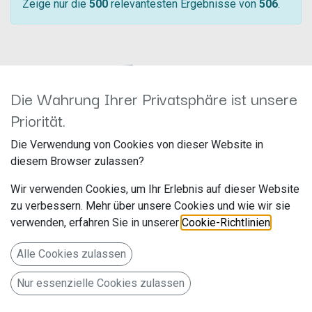
Zeige nur die
500
relevantesten Ergebnisse von
506
.
Die Wahrung Ihrer Privatsphäre ist unsere
Priorität.
Die Verwendung von Cookies von dieser Website in
diesem Browser zulassen?
Rückfahrkamera Ford Emblem zum
Wir verwenden Cookies, um Ihr Erlebnis auf dieser Website
Rückfahrkamera Mercedes Vito/Viano
Austausch des OEM Ford Logos
zu verbessern. Mehr über unsere Cookies und wie wir sie
(W639) 771000-6050
771000-6090
verwenden, erfahren Sie in unserer
Cookie-Richtlinien
.
Hersteller: ACV
Hersteller: ACV
Artikelnummer: 771000-6050
Artikelnummer: 771000-6090
acv GmbH
acv GmbH
Alle Cookies zulassen
Straßburger Allee 10-12
Straßburger Allee 10-12
229,99
€
169,99
€
41812 Erkelenz
41812 Erkelenz
Nur essenzielle Cookies zulassen
Deutschland www.acvgmbh.de
Deutschland www.acvgmbh.de
Rückfahrkamera Ford