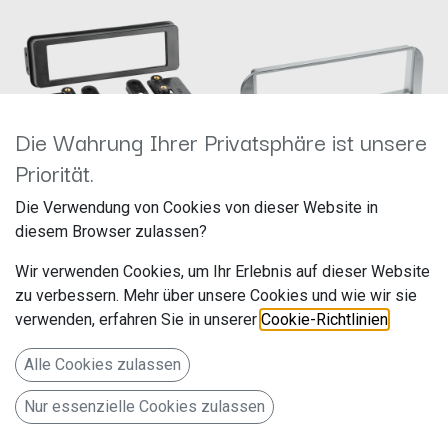
Die Wahrung Ihrer Privatsphäre ist unsere
Priorität.
1-DIN Radioblende Harley Davidson
1-DIN RB Alfa Romeo 147 / GT silber
Die Verwendung von Cookies von dieser Website in
281380-01
281001-02
diesem Browser zulassen?
Hersteller: ACV
Hersteller: ACV
Artikelnummer: 281380-01
Artikelnummer: 281001-02
Wir verwenden Cookies, um Ihr Erlebnis auf dieser Website
acv GmbH
acv GmbH
Straßburger Allee 10-12
Straßburger Allee 10-12
zu verbessern. Mehr über unsere Cookies und wie wir sie
99,99
€
14,99
€
41812 Erkelenz
41812 Erkelenz
verwenden, erfahren Sie in unserer
Cookie-Richtlinien
.
Deutschland www.acvgmbh.de
Deutschland www.acvgmbh.de
Alle Cookies zulassen
Nur essenzielle Cookies zulassen