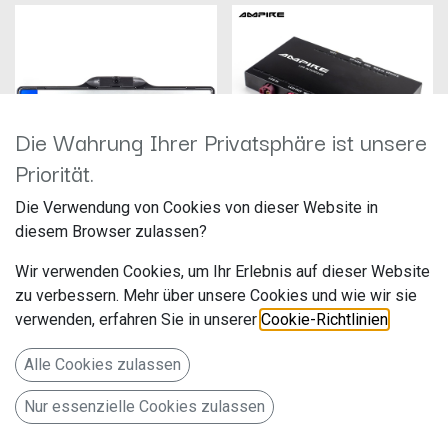
Die Wahrung Ihrer Privatsphäre ist unsere
Priorität.
Die Verwendung von Cookies von dieser Website in
AMPIRE KCX505
AMPIRE LDS-EVO-CP
diesem Browser zulassen?
Hersteller: Ampire
Hersteller: Ampire
Artikelnummer: KCX505
Artikelnummer: LDS-EVO-CP
Wir verwenden Cookies, um Ihr Erlebnis auf dieser Website
Langwadener Str. 60
Langwadener Str. 60
zu verbessern. Mehr über unsere Cookies und wie wir sie
119,00
€
729,01
€
41516 Grevenbroich
41516 Grevenbroich
verwenden, erfahren Sie in unserer
Cookie-Richtlinien
.
Deutschland www.ampire.de
Deutschland www.ampire.de
AMPIRE Nummernschild-
AMPIRE Smartphone-
Alle Cookies zulassen
Kamera (CVBS), Hilfslinien
Integration BMW/MINI mit NBT-
[NEUE VERSION]
EVO mit 6.5" Monitor Kabel-Set
Nur essenzielle Cookies zulassen