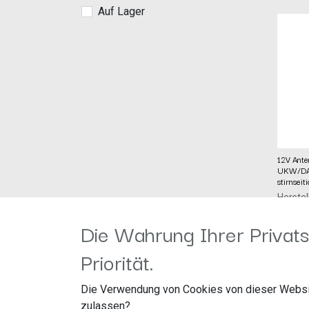
Auf Lager
12V Ante
UKW/DA
stirnsei
Herstel
Artike
Audiote
Die Wahrung Ihrer Privats
79,00
€
GmbH
Maybac
Priorität.
67269 
Die Verwendung von Cookies von dieser Websi
12V An
UKW/D
zulassen?