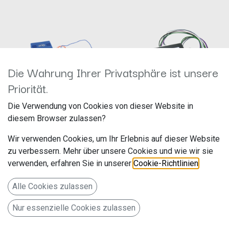
Die Wahrung Ihrer Privatsphäre ist unsere
Priorität.
Die Verwendung von Cookies von dieser Website in
diesem Browser zulassen?
12-1321-50 CAN-Bus Kit Audi
13-1001-50 Aktivsystemadapter Alfa
ISO>ISO/Antenne ISO>DIN Amp 1
Romeo/Lancia ISO>ISO
Wir verwenden Cookies, um Ihr Erlebnis auf dieser Website
Hersteller: ACV
Hersteller: ACV
zu verbessern. Mehr über unsere Cookies und wie wir sie
Artikelnummer: 12-1321-50
Artikelnummer: 13-1001-50
acv GmbH
acv GmbH
verwenden, erfahren Sie in unserer
Cookie-Richtlinien
.
Straßburger Allee 10-12
Straßburger Allee 10-12
49,90
€
99,00
€
41812 Erkelenz
41812 Erkelenz
Alle Cookies zulassen
Deutschland www.acvgmbh.de
Deutschland www.acvgmbh.de
12-1321-50 CAN-Bus Kit Audi
Aktivsystemadapter Alfa
Nur essenzielle Cookies zulassen
ISO>ISO/Antenne ISO>DIN Amp
Romeo / Lancia
1