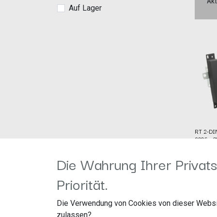
Akt
Auf Lager
RT 2-DIN
2006 > 
Herstel
Die Wahrung Ihrer Privats
Artike
acv G
59,99
€
Straßb
Priorität.
41812 
Die Verwendung von Cookies von dieser Websi
RT 2-D
zulassen?
Vito/V