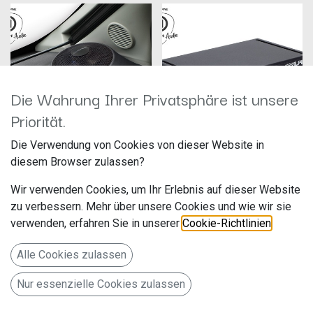
Die Wahrung Ihrer Privatsphäre ist unsere
Priorität.
Die Verwendung von Cookies von dieser Website in
Alpine SPC-R100-DU
Alpine SWA-150KIT
diesem Browser zulassen?
Hersteller: Alpine
Hersteller: Alpine
Artikelnummer: SPC-R100-DU
Artikelnummer: SWA-150KIT
Wir verwenden Cookies, um Ihr Erlebnis auf dieser Website
ALPS Alpine Europe GmbH
ALPS Alpine Europe GmbH
Ohmstr. 4
Ohmstr. 4
zu verbessern. Mehr über unsere Cookies und wie wir sie
319,00
€
139,00
€
verwenden, erfahren Sie in unserer
Cookie-Richtlinien
.
85716 Unterschleißheim
85716 Unterschleißheim
Deutschland www.alpine.de
Deutschland www.alpine.de
Alle Cookies zulassen
Stage 1: Das Companion
Stage 3: Das Concert Ensemble
Ensemble mit 12 cm Radial On-
mit Verstärkersystem SWA-
Dash Breitbandlautsprecher für
150KIT für Fiat Ducato 3
Nur essenzielle Cookies zulassen
Fiat Ducato 3