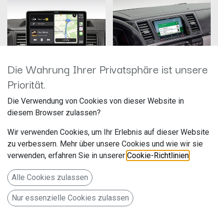
Die Wahrung Ihrer Privatsphäre ist unsere
Priorität.
Alpine ILX-F115T6
Alpine X803D-T5
Die Verwendung von Cookies von dieser Website in
Hersteller: Alpine
Hersteller: Alpine
diesem Browser zulassen?
Artikelnummer: iLX-F115T6
Artikelnummer: X803D-T5
ALPS Alpine Europe GmbH
ALPS Alpine Europe GmbH
Wir verwenden Cookies, um Ihr Erlebnis auf dieser Website
Ohmstr. 4
Ohmstr. 4
1.319,00
€
1.349,00
€
zu verbessern. Mehr über unsere Cookies und wie wir sie
85716 Unterschleißheim
85716 Unterschleißheim
Deutschland www.alpine.de
Deutschland www.alpine.de
verwenden, erfahren Sie in unserer
Cookie-Richtlinien
.
Autoradio für VW T5 und T6 mit
8-Zoll Premium-Infotainment-
11-Zoll-Touchscreen 1-DIN-
System für Volkswagen T6 &
Alle Cookies zulassen
Einbaugehäuse, DAB+, Apple
T5 Facelift T6 (7 H/E/J) mit
CarPlay und Android Auto
Navigationssystem, Apple
Nur essenzielle Cookies zulassen
Unterstützung
CarPlay und Android Auto
Unterstützung