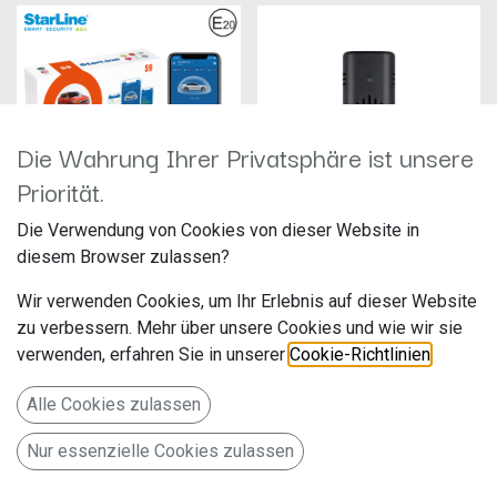
Die Wahrung Ihrer Privatsphäre ist unsere
Priorität.
Die Verwendung von Cookies von dieser Website in
STARLINE Alarmsystem mit WFS,
diesem Browser zulassen?
GSM, TAG, GPS
Thitronik Funk-Gaswarner
Hersteller: Ampire
Hersteller: Thitronik
Wir verwenden Cookies, um Ihr Erlebnis auf dieser Website
Artikelnummer: STAR-S9-V2-
Artikelnummer: 100759
4G-GPS
Thitronik GmbH
zu verbessern. Mehr über unsere Cookies und wie wir sie
Langwadener Str. 60
Finkenweg 11-15
verwenden, erfahren Sie in unserer
Cookie-Richtlinien
.
1.400,00
€
109,00
€
41516 Grevenbroich
24340 Eckernförde
Deutschland www.ampire.de
Deutschland www.thitronik.de
Alle Cookies zulassen
mit WFS, GSM, TAG, GPS
Gaswarner für WiPro III und
WiPro III safe.lock
Nur essenzielle Cookies zulassen