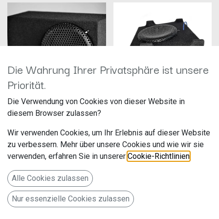
Die Wahrung Ihrer Privatsphäre ist unsere
Priorität.
Die Verwendung von Cookies von dieser Website in
ArcAudio ARC8-A4-B9 Avant
ARC Audio Box T5/6.1 ARC8
diesem Browser zulassen?
Hersteller: Arc Audio
Hersteller: Arc Audio
Artikelnummer: ARC8-B4-B9
Artikelnummer: Arc8D2V3 VW
Wir verwenden Cookies, um Ihr Erlebnis auf dieser Website
Avant
Fortissimo, Dietmar Carle
Fortissimo, Dietmar Carle
Bahnhofstraße 23
zu verbessern. Mehr über unsere Cookies und wie wir sie
330,00
€
319,00
€
Bahnhofstraße 23
verwenden, erfahren Sie in unserer
Cookie-Richtlinien
.
88048 Kluftern
88048 Kluftern
Deutschland www.fortissimo-
Deutschland www.fortissimo-
shop.de
Alle Cookies zulassen
shop.de
VW-Subwoofer
Passivsubwoofer für Audi A4
Nur essenzielle Cookies zulassen
B9 Avant