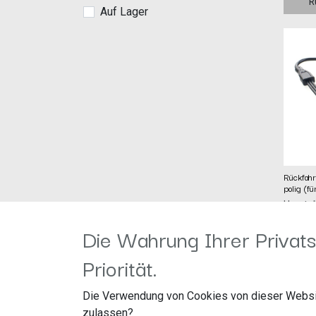
R
Auf Lager
Rückfahr
polig (f
Herstel
Artike
Die Wahrung Ihrer Privats
24,99
€
Rückfa
Priorität.
Anschlu
Waeco/
Nieder
Unser 
Die Verwendung von Cookies von dieser Websi
Anschl
den An
zulassen?