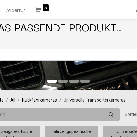
0
n
Widerruf
AS PASSENDE PRODUKT...
te
All
Rückfahrkameras
Universelle Transporterkameras
Sortie
rzeugspezifische
fahrzeugspezifische
Universell