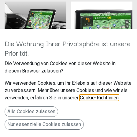
Die Wahrung Ihrer Privatsphäre ist unsere
Priorität.
Die Verwendung von Cookies von dieser Website in
ALPINE INE-F904D
Alpine INE-F904DC
diesem Browser zulassen?
Hersteller: Alpine
Hersteller: Alpine
Artikelnummer: INE-F904D
Artikelnummer: INE-F904DC
Wir verwenden Cookies, um Ihr Erlebnis auf dieser Website
ALPS Alpine Europe GmbH
ALPS Alpine Europe GmbH
Ohmstr. 4
Ohmstr. 4
zu verbessern. Mehr über unsere Cookies und wie wir sie
1.049,00
€
1.149,00
€
verwenden, erfahren Sie in unserer
Cookie-Richtlinien
.
85716 Unterschleißheim
85716 Unterschleißheim
Deutschland www.alpine.de
Deutschland www.alpine.de
Alle Cookies zulassen
1-DIN Navigationssystem mit 9-
1-DIN Navigationssystem mit 9-
Zoll Touchscreen, DAB+, HDMI
Zoll Touchscreen, LKW- und
und Apple CarPlay /Android
Reisemobilprofile, DAB+, HDMI,
Nur essenzielle Cookies zulassen
Auto
Apple CarPlay und Android
Auto