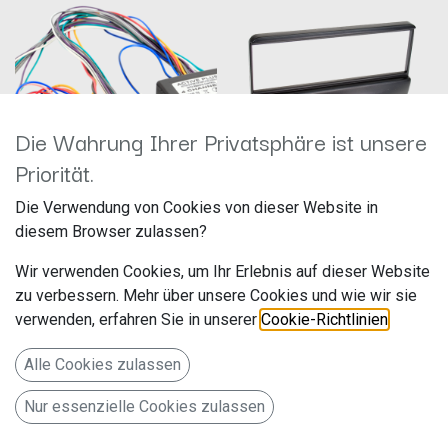
Die Wahrung Ihrer Privatsphäre ist unsere
Priorität.
13-1173-50 Aktivsystemadapter Mazda
1-DIN RB Ford / Mazda schwarz
Die Verwendung von Cookies von dieser Website in
BOSE 22Pin>ISO regelbar
281114-01
diesem Browser zulassen?
Hersteller: ACV
Hersteller: ACV
Artikelnummer: acv13-1173-50
Artikelnummer: 281114-01
Wir verwenden Cookies, um Ihr Erlebnis auf dieser Website
acv GmbH
acv GmbH
Straßburger Allee 10-12
Straßburger Allee 10-12
zu verbessern. Mehr über unsere Cookies und wie wir sie
69,99
€
14,99
€
41812 Erkelenz
41812 Erkelenz
verwenden, erfahren Sie in unserer
Cookie-Richtlinien
.
Deutschland www.acvgmbh.de
Deutschland www.acvgmbh.de
Alle Cookies zulassen
Nur essenzielle Cookies zulassen