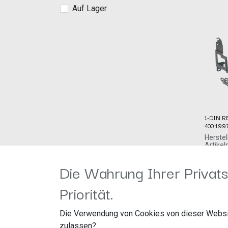
Auf Lager
1-DIN RB
400 1997
Herstel
Artike
acv G
44,99
€
Straßb
Die Wahrung Ihrer Privats
41812 
Priorität.
1-DIN 
300 / 4
Die Verwendung von Cookies von dieser Websi
zulassen?