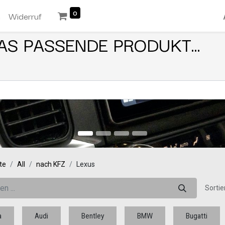
0
n
Widerruf
AS PASSENDE PRODUKT...
te
All
nach KFZ
Lexus
Sortie
a
Audi
Bentley
BMW
Bugatti