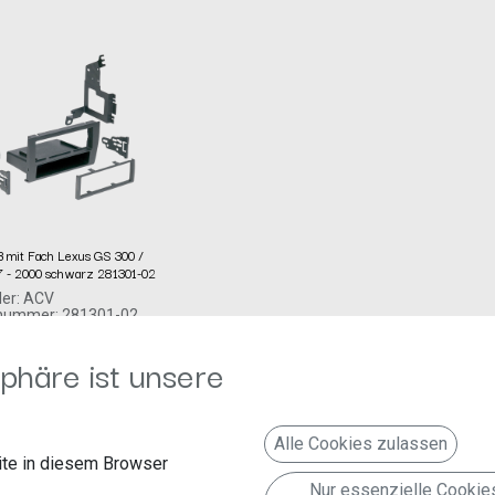
 mit Fach Lexus GS 300 /
 - 2000 schwarz 281301-02
ler: ACV
lnummer: 281301-02
mbH
urger Allee 10-12
phäre ist unsere
Erkelenz
Deutschland www.acvgmbh.de
RB mit Fach Lexus GS
Alle Cookies zulassen
00 1997 - 2000
te in diesem Browser
Nur essenzielle Cookie