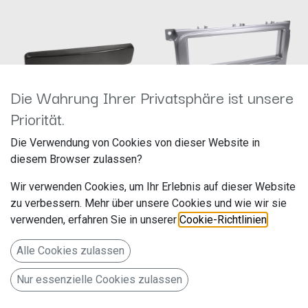
Die Wahrung Ihrer Privatsphäre ist unsere
Priorität.
1-DIN RB Ford / Jaguar schwarz
1-DIN RB Ford diverse Fahrzeuge
Die Verwendung von Cookies von dieser Website in
281114-03
silber 281114-17
diesem Browser zulassen?
Hersteller: ACV
Hersteller: ACV
Artikelnummer: 281114-03
Artikelnummer: 281114-17
Wir verwenden Cookies, um Ihr Erlebnis auf dieser Website
acv GmbH
acv GmbH
Straßburger Allee 10-12
Straßburger Allee 10-12
zu verbessern. Mehr über unsere Cookies und wie wir sie
14,99
€
14,99
€
41812 Erkelenz
41812 Erkelenz
verwenden, erfahren Sie in unserer
Cookie-Richtlinien
.
Deutschland www.acvgmbh.de
Deutschland www.acvgmbh.de
Alle Cookies zulassen
Nur essenzielle Cookies zulassen