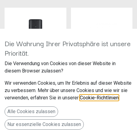
Die Wahrung Ihrer Privatsphäre ist unsere
Priorität.
Die Verwendung von Cookies von dieser Website in
diesem Browser zulassen?
Thitronik Funk-Gaswarner
Thitronik Montageadapter schwarz
Hersteller: Thitronik
Hersteller: Thitronik
Wir verwenden Cookies, um Ihr Erlebnis auf dieser Website
Artikelnummer: 100759
Artikelnummer: 100428
zu verbessern. Mehr über unsere Cookies und wie wir sie
Thitronik GmbH
Thitronik GmbH
Finkenweg 11-15
Finkenweg 11-15
verwenden, erfahren Sie in unserer
Cookie-Richtlinien
.
109,00
€
15,99
€
24340 Eckernförde
24340 Eckernförde
Deutschland www.thitronik.de
Deutschland www.thitronik.de
Alle Cookies zulassen
Gaswarner für WiPro III und
WiPro III safe.lock
Nur essenzielle Cookies zulassen