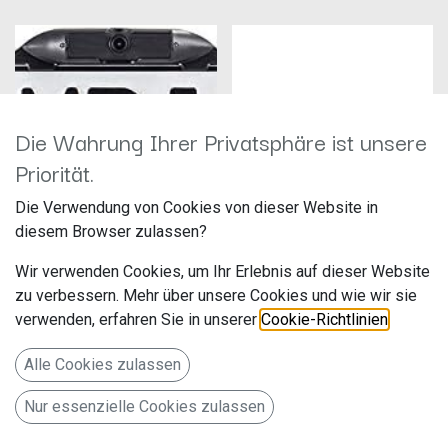
Die Wahrung Ihrer Privatsphäre ist unsere
Priorität.
Die Verwendung von Cookies von dieser Website in
diesem Browser zulassen?
Ampire KC505 - Rückfahrkamera mit
Hilfslinien, Gespiegelt und
Wir verwenden Cookies, um Ihr Erlebnis auf dieser Website
ungespiegelt
AMPIRE KCX505
zu verbessern. Mehr über unsere Cookies und wie wir sie
Hersteller: Ampire
Hersteller: Ampire
Artikelnummer: KC505
Artikelnummer: KCX505
verwenden, erfahren Sie in unserer
Cookie-Richtlinien
.
Langwadener Str. 60
Langwadener Str. 60
129,00
€
119,00
€
41516 Grevenbroich
41516 Grevenbroich
Alle Cookies zulassen
Deutschland www.ampire.de
Deutschland www.ampire.de
Nummernschild-Kamera (AHD),
AMPIRE Nummernschild-
Nur essenzielle Cookies zulassen
Hilfslinien,
Kamera (CVBS), Hilfslinien
gespiegelt/entspiegelt, 120°
[NEUE VERSION]