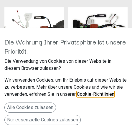
Die Wahrung Ihrer Privatsphäre ist unsere
Priorität.
Die Verwendung von Cookies von dieser Website in
diesem Browser zulassen?
ALPINE APF-X303VW
Alpine APF-X320MIB
Hersteller: Alpine
Hersteller: Alpine
Wir verwenden Cookies, um Ihr Erlebnis auf dieser Website
Artikelnummer: APF-X303VW
Artikelnummer: APF-X320MIB
zu verbessern. Mehr über unsere Cookies und wie wir sie
ALPS Alpine Europe GmbH
ALPS Alpine Europe GmbH
Ohmstr. 4
Ohmstr. 4
verwenden, erfahren Sie in unserer
Cookie-Richtlinien
.
199,00
€
205,00
€
85716 Unterschleißheim
85716 Unterschleißheim
Deutschland www.alpine.de
Deutschland www.alpine.de
Alle Cookies zulassen
CAN zu UART-Interface für VW
CAN zu UART-Interface für VW
Plattform (MIB-PQ - Seat,
Plattform (MIB / MIB2 - Seat,
Nur essenzielle Cookies zulassen
Škoda und VW)
Škoda und VW)