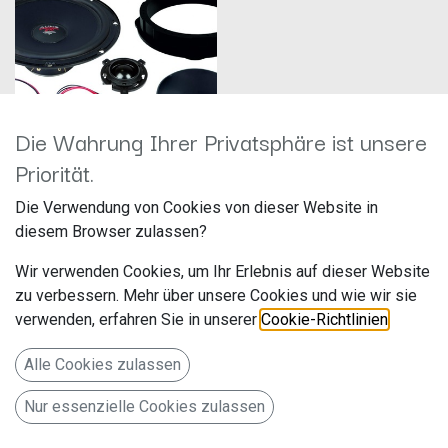
Die Wahrung Ihrer Privatsphäre ist unsere
Priorität.
Audio System Mfit VW T6 EVO2
Die Verwendung von Cookies von dieser Website in
Hersteller: Audio System
diesem Browser zulassen?
Artikelnummer:
MFITVWT6EVO2
Wir verwenden Cookies, um Ihr Erlebnis auf dieser Website
Audio System
250,00
€
Falltorstr. 6
zu verbessern. Mehr über unsere Cookies und wie wir sie
76707 Hambrücken
verwenden, erfahren Sie in unserer
Cookie-Richtlinien
.
Deutschland www.audio-
system.de
Alle Cookies zulassen
150W PERFECT FIT COMPO
SYSTEM
Nur essenzielle Cookies zulassen
Information