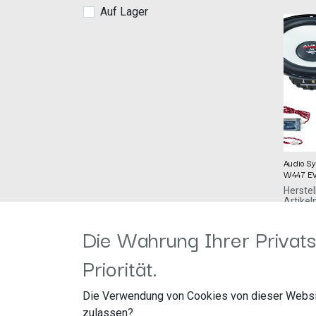
Auf Lager
Audio S
W447 E
Herstel
Artike
MFITM
170,00
€
Audio 
Die Wahrung Ihrer Privats
76707
Priorität.
Deutschland 
system
Die Verwendung von Cookies von dieser Websi
90W P
SYST
zulassen?