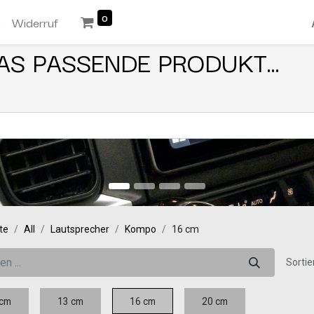
0
n
Widerruf
AS PASSENDE PRODUKT...
te
All
Lautsprecher
Kompo
16 cm
Sortie
 cm
13 cm
16 cm
20 cm