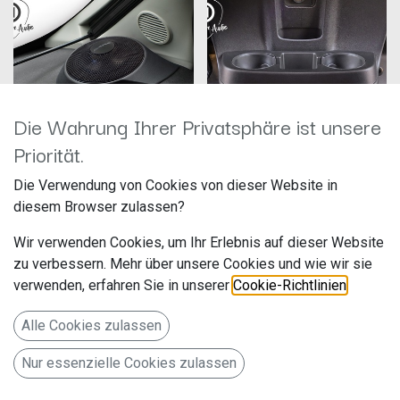
Die Wahrung Ihrer Privatsphäre ist unsere
Priorität.
Alpine SPC-R100-DU
Alpine SWC-D84S
Die Verwendung von Cookies von dieser Website in
Hersteller: Alpine
Hersteller: Alpine
diesem Browser zulassen?
Artikelnummer: SPC-R100-DU
Artikelnummer: SWC-D84S
ALPS Alpine Europe GmbH
ALPS Alpine Europe GmbH
Wir verwenden Cookies, um Ihr Erlebnis auf dieser Website
Ohmstr. 4
Ohmstr. 4
319,00
€
429,00
€
zu verbessern. Mehr über unsere Cookies und wie wir sie
85716 Unterschleißheim
85716 Unterschleißheim
Deutschland www.alpine.de
Deutschland www.alpine.de
verwenden, erfahren Sie in unserer
Cookie-Richtlinien
.
Stage 1: Das Companion
Stage 2: Das Cresendo
Ensemble mit 12 cm Radial On-
Ensemble mit
Alle Cookies zulassen
Dash Breitbandlautsprecher für
Subwoofersystem SWC-D84S
Fiat Ducato 3
für Fiat Ducato 3
Nur essenzielle Cookies zulassen