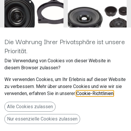
Die Wahrung Ihrer Privatsphäre ist unsere
Priorität.
Audio System COFIT 80 BMW UNI
Die Verwendung von Cookies von dieser Website in
EVO2
Audio System MFIT BMW UNI EVO 2
diesem Browser zulassen?
Hersteller: Audio System
Hersteller: Audio System
Artikelnummer:
Artikelnummer:
Wir verwenden Cookies, um Ihr Erlebnis auf dieser Website
COFIT80BMWUNIEVO2
MFITBMWUNIEVO2
Audio System
Audio System
zu verbessern. Mehr über unsere Cookies und wie wir sie
120,00
€
425,00
€
Falltorstr. 6
Falltorstr. 6
verwenden, erfahren Sie in unserer
Cookie-Richtlinien
.
76707 Hambrücken
76707 Hambrücken
Deutschland www.audio-
Deutschland www.audio-
system.de
system.de
Alle Cookies zulassen
MFIT BMW 3-Wege Teil-Aktiv
Nur essenzielle Cookies zulassen
Front System mit Vulkano
Effekt