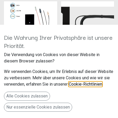
Die Wahrung Ihrer Privatsphäre ist unsere
Priorität.
Die Verwendung von Cookies von dieser Website in
Glasklebeantenne AM/FM, DAB+ (B
diesem Browser zulassen?
III)ATTB_4578_01
Kenwood CX-DAB1
Hersteller: Bad Blankenburg
Hersteller: JVCKenwood
Wir verwenden Cookies, um Ihr Erlebnis auf dieser Website
Artikelnummer:
Artikelnummer: CX-DAB1
ATTB_4578_01
JVCKENWOOD Deutschland
zu verbessern. Mehr über unsere Cookies und wie wir sie
ATTB Antennentechnik Bad
GmbH
verwenden, erfahren Sie in unserer
Cookie-Richtlinien
.
113,00
€
39,90
€
Blankenburg GmbH
Konrad-Adenauer-Allee 1-11
Gewerbegebiet 2
07407 Rudolstadt
Bad Vilbel 61118
Alle Cookies zulassen
www.attb.de
Deutschland
www.de.jvckenwood.com
Glasklebe-Innenantenne zur
Nur essenzielle Cookies zulassen
Klebebefestigung an der
ie Scheibenklebeantenne CX-
Frontscheibe (1) oder an
DAB1 ist einfach zu montieren
Seitenscheibe (2)
und gewährleistet optimalen