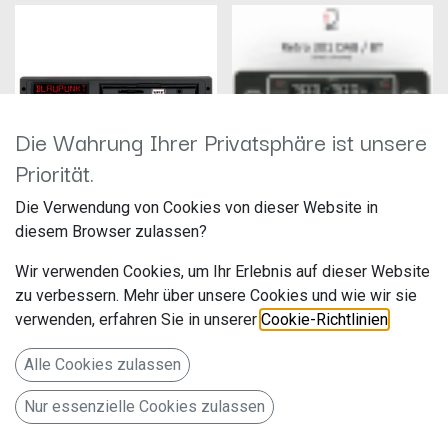
Die Wahrung Ihrer Privatsphäre ist unsere
Priorität.
Die Verwendung von Cookies von dieser Website in
Blaupunkt Bremen SQR 46DAB
Radio Retro 301 DAB-BT
diesem Browser zulassen?
Hersteller: Blaupunkt
Hersteller: Dietz
Artikelnummer: BREMEN-
Artikelnummer:
Wir verwenden Cookies, um Ihr Erlebnis auf dieser Website
SQR46DAB
RETRO301DAB-BT
Evo-Sales GmbH, Hastenbecker
Audiotechnick Dietz Vertriebs-
zu verbessern. Mehr über unsere Cookies und wie wir sie
449,00
€
219,00
€
Weg 33, 31785 Hameln,
GmbH
verwenden, erfahren Sie in unserer
Cookie-Richtlinien
.
ticket@bpautomotive.de
Maybachstraße 10
A Legend returns! Das neu
67269 Grünstadt
Alle Cookies zulassen
aufgelegte Kult-Autoradio
Deutschland www.dietz.gmbh
„Bremen SQR 46“ mit vielen
neuen Features!
1-DIN Dietz Retro Radio DAB+,
Nur essenzielle Cookies zulassen
BT, MP3, USB, RDS, schwarz-
chrom