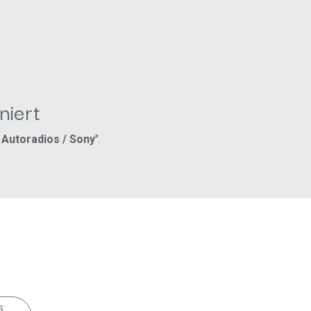
niert
/ Autoradios / Sony
".
s