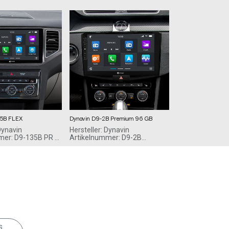
35B FLEX
Dynavin D9-2B Premium 96 GB
Dynavin
Hersteller: Dynavin
mer: D9-135B PR F
Artikelnummer: D9-2B
Premium
649,00
€
ndroid
ssystem für VW
van
s