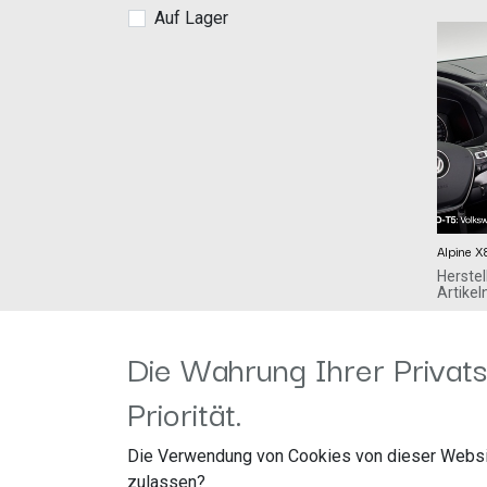
Auf Lager
Alpine 
Herstel
Artike
ALPS A
1.349,00
Ohmstr
Die Wahrung Ihrer Privats
85716 
Priorität.
8-Zoll
System
T5 Face
Die Verwendung von Cookies von dieser Websi
Naviga
CarPla
zulassen?