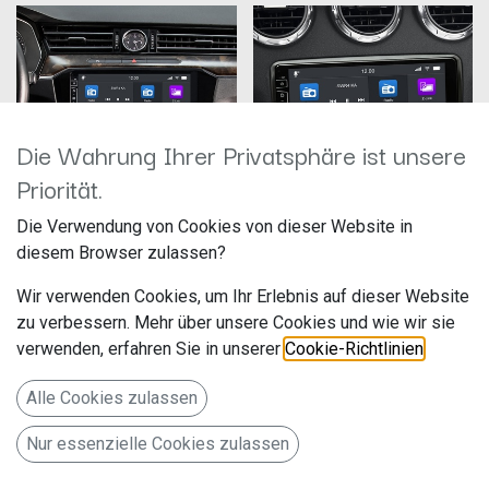
Die Wahrung Ihrer Privatsphäre ist unsere
Priorität.
Die Verwendung von Cookies von dieser Website in
D9-55 Premium Flex VW Passat
Dynavin D8-TT PRO 160GB
diesem Browser zulassen?
Hersteller:
Hersteller: Dynavin
Artikelnummer: D9-55
Artikelnummer: D8-TT PR 160
Wir verwenden Cookies, um Ihr Erlebnis auf dieser Website
Premium Flex 32 GB
GB
zu verbessern. Mehr über unsere Cookies und wie wir sie
299,00
€
699,00
€
verwenden, erfahren Sie in unserer
Cookie-Richtlinien
.
Das Infotainment-Upgrade für
9-Zoll Android
VW Passat B8 durch die
Navigationssystem D8-TT
Dynavin 9 Premium
Premium für Audi TT (8J)
Alle Cookies zulassen
2006-2014
Nur essenzielle Cookies zulassen