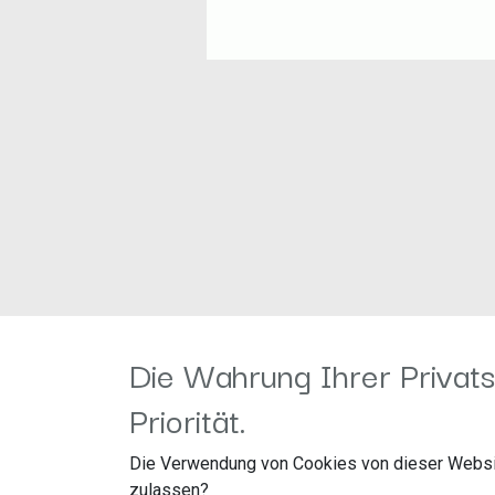
Die Wahrung Ihrer Privats
Hinweis:
Priorität.
Ablagefach mit geeigneten Mitteln zusätzlich fixie
Die Verwendung von Cookies von dieser Websi
zulassen?