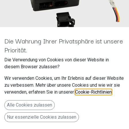
Die Wahrung Ihrer Privatsphäre ist unsere
Priorität.
13-1190-53
Die Verwendung von Cookies von dieser Website in
diesem Browser zulassen?
Aktivsystemadapter Mercedes
Wir verwenden Cookies, um Ihr Erlebnis auf dieser Website
diverse Fahrzeuge MOST>Cinch
zu verbessern. Mehr über unsere Cookies und wie wir sie
verwenden, erfahren Sie in unserer
Cookie-Richtlinien
.
Hersteller: ACV
Artikelnummer: 13-1190-53
Alle Cookies zulassen
acv GmbH
Nur essenzielle Cookies zulassen
Straßburger Allee 10-12