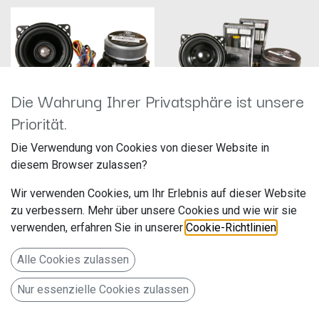
Die Wahrung Ihrer Privatsphäre ist unsere
Priorität.
10cm Performance Coaxial - separate X-
10cm 2 Wege LS-System- separate X-
Die Verwendung von Cookies von dieser Website in
Over 60 WRMS CC-M524
Over 60 WRMS CK-RC4.2
diesem Browser zulassen?
Hersteller: ACV
Hersteller: DLS
Artikelnummer: CC-M524
Artikelnummer: CK-RC4.2
Wir verwenden Cookies, um Ihr Erlebnis auf dieser Website
acv GmbH
DLS
Straßburger Allee 10-12
Idrottsvägen 37B
zu verbessern. Mehr über unsere Cookies und wie wir sie
149,99
€
209,99
€
Örebro, Schweden, 702 32
41812 Erkelenz
support@dls.se
verwenden, erfahren Sie in unserer
Cookie-Richtlinien
.
Deutschland www.acvgmbh.de
http://www.dls.se
verantwortliche Person:
acv GmbH
Alle Cookies zulassen
Straßburger Allee 10-12
Baden-Württemberg
Nur essenzielle Cookies zulassen
Erkelenz, Deutschland, 481812
info@acvgmbh.de