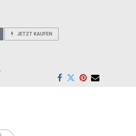
JETZT KAUFEN
e
Anschrift
s