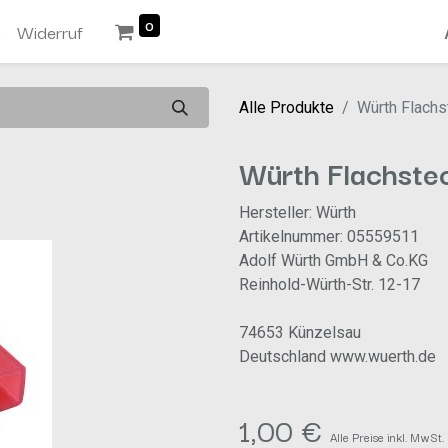
0
n
Widerruf
Alle Produkte
Würth Flach
Würth Flachste
Hersteller: Würth
Artikelnummer: 05559511
Adolf Würth GmbH & Co.KG
Reinhold-Würth-Str. 12-17
74653 Künzelsau
Deutschland www.wuerth.de
1,00
€
Alle Preise inkl. MwSt.