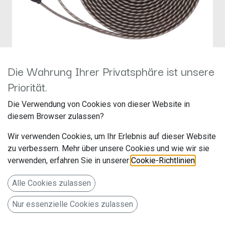
Die Wahrung Ihrer Privatsphäre ist unsere
Priorität.
ROCKFORD Premium
Die Verwendung von Cookies von dieser Website in
Cinchkabel 3 m RFIT-10
diesem Browser zulassen?
Hersteller: Rockford Fosgate
Wir verwenden Cookies, um Ihr Erlebnis auf dieser Website
Artikelnummer: RFIT-10
zu verbessern. Mehr über unsere Cookies und wie wir sie
Audio Design Vertriebs GmbH
verwenden, erfahren Sie in unserer
Cookie-Richtlinien
.
Am Breilingsweg 3
Alle Cookies zulassen
76709 Kronau
Nur essenzielle Cookies zulassen
Deutschland www.audiodesign.de