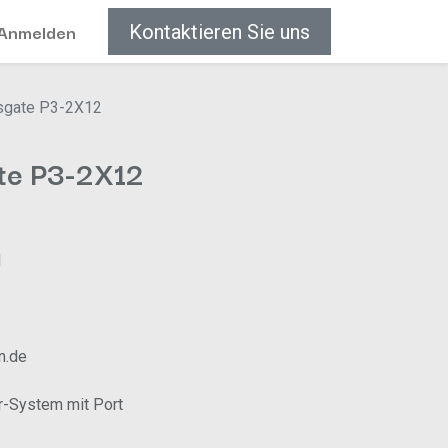
Anmelden
Kontaktieren Sie uns
sgate P3-2X12
te P3-2X12
H
n.de
r-System mit Port