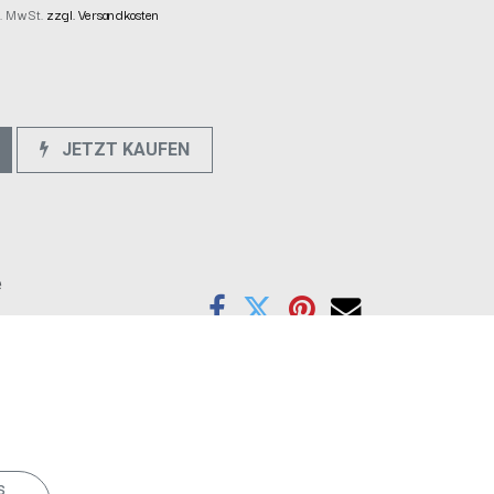
kl. MwSt.
zzgl. Versandkosten
JETZT KAUFEN
e
s