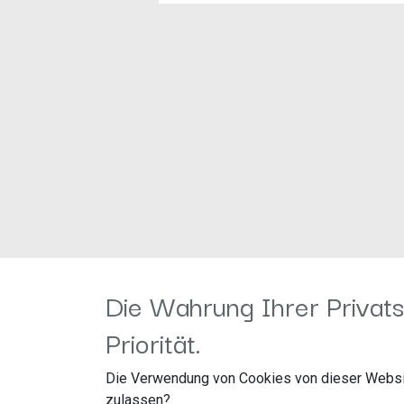
Die Wahrung Ihrer Privats
1200/2400 Watt RMS/MAX.
1 Ω, 38,4 x 86 x 40 cm
Priorität.
Die Verwendung von Cookies von dieser Websi
zulassen?
MERKMALE