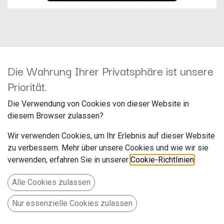
Die Wahrung Ihrer Privatsphäre ist unsere
Pioneer FH-S820DAB
Priorität.
Hersteller: Pioneer
Die Verwendung von Cookies von dieser Website in
Artikelnummer: FH-S820DAB
diesem Browser zulassen?
Pioneer Electronics Deutschland
Wir verwenden Cookies, um Ihr Erlebnis auf dieser Website
Hanns-Martin-Schleyer-Str. 35
zu verbessern. Mehr über unsere Cookies und wie wir sie
verwenden, erfahren Sie in unserer
Cookie-Richtlinien
.
Willich NW 47877 www.pioneer-car.eu/de/de/
Alle Cookies zulassen
2-DIN Autoradio mit CD / DAB+ / Bluetooth / Front USB /
Nur essenzielle Cookies zulassen
iPod / Spotify / Front AUX, Smart Sync App