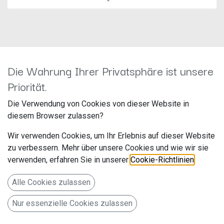
Die Wahrung Ihrer Privatsphäre ist unsere
Pioneer TS-Z65F
Priorität.
Hersteller: Pioneer
Die Verwendung von Cookies von dieser Website in
Artikelnummer: TS-Z65F
diesem Browser zulassen?
Pioneer Electronics Deutschland
Wir verwenden Cookies, um Ihr Erlebnis auf dieser Website
Hanns-Martin-Schleyer-Str. 35
zu verbessern. Mehr über unsere Cookies und wie wir sie
verwenden, erfahren Sie in unserer
Cookie-Richtlinien
.
Willich NW 47877 www.pioneer-car.eu/de/de/
Alle Cookies zulassen
17cm 2-Wege Koaxial-Lautsprecher (330 W max. / 110W
Nur essenzielle Cookies zulassen
RMS )