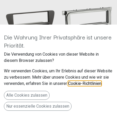
Die Wahrung Ihrer Privatsphäre ist unsere
Priorität.
1-DIN RB mit Fach Audi Q 3 2011 >
1-DIN RB mit Fach Ford diverse
Die Verwendung von Cookies von dieser Website in
schwarz 281320-25-1
Fahrzeuge silver 281114-37
diesem Browser zulassen?
Hersteller: ACV
Hersteller: ACV
Artikelnummer: 281320-25-1
Artikelnummer: 281114-37
Wir verwenden Cookies, um Ihr Erlebnis auf dieser Website
acv GmbH
acv GmbH
Straßburger Allee 10-12
Straßburger Allee 10-12
zu verbessern. Mehr über unsere Cookies und wie wir sie
29,99
€
24,99
€
41812 Erkelenz
41812 Erkelenz
verwenden, erfahren Sie in unserer
Cookie-Richtlinien
.
Deutschland www.acvgmbh.de
Deutschland www.acvgmbh.de
1-DIN RB mit Fach Ford diverse
Alle Cookies zulassen
Fahrzeuge
Nur essenzielle Cookies zulassen