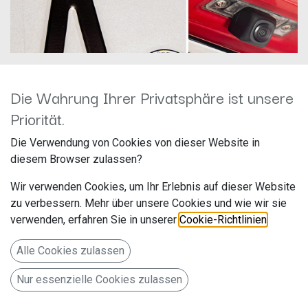
Die Wahrung Ihrer Privatsphäre ist unsere
Priorität.
Dynavin CAMPL-V000-Y Lite
Die Verwendung von Cookies von dieser Website in
Hersteller: Dynavin
diesem Browser zulassen?
Artikelnummer: CAMPL-V000-Y Lite
Wir verwenden Cookies, um Ihr Erlebnis auf dieser Website
zu verbessern. Mehr über unsere Cookies und wie wir sie
verwenden, erfahren Sie in unserer
Cookie-Richtlinien
.
DYNAVISION OEM Kamera | Rückfahrkamera für VW Golf
Passat Tiguan Touran Polo Touareg, Skoda Octavia Superb
Alle Cookies zulassen
Fabia, Cayenne Panamera Cayman, Seat ab 2005
99,00
€
Nur essenzielle Cookies zulassen
Alle Preise inkl. MwSt.
zzgl. Versandkosten