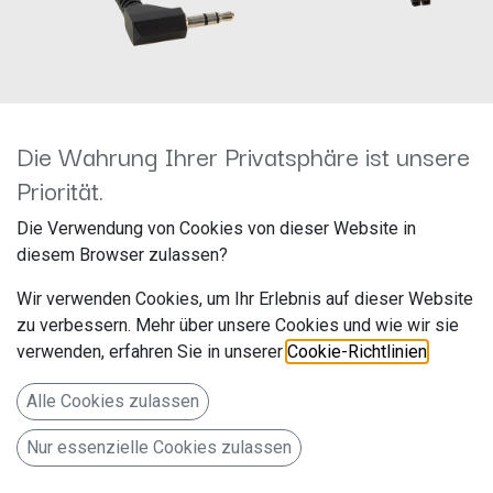
Die Wahrung Ihrer Privatsphäre ist unsere
Priorität.
42arc1072
Die Verwendung von Cookies von dieser Website in
Hersteller: ACV
diesem Browser zulassen?
Artikelnummer: 42arc1072
Wir verwenden Cookies, um Ihr Erlebnis auf dieser Website
acv GmbH
zu verbessern. Mehr über unsere Cookies und wie wir sie
Straßburger Allee 10-12
verwenden, erfahren Sie in unserer
Cookie-Richtlinien
.
41812 Erkelenz
Alle Cookies zulassen
Deutschland www.acvgmbh.de
Nur essenzielle Cookies zulassen
Radioanschlusskabel 42a / CX401 > Pioneer AVH / DMH /
SPH 2021/2022>