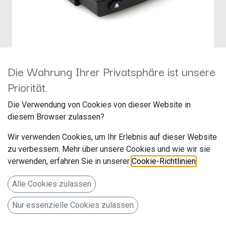
Die Wahrung Ihrer Privatsphäre ist unsere
Priorität.
Nachrüst CD-Player
Die Verwendung von Cookies von dieser Website in
Hersteller: Maxxcount
diesem Browser zulassen?
Artikelnummer: A20553
Wir verwenden Cookies, um Ihr Erlebnis auf dieser Website
zu verbessern. Mehr über unsere Cookies und wie wir sie
verwenden, erfahren Sie in unserer
Cookie-Richtlinien
.
Nachrüst CD-Player für PKW kompatibel mit Android 4.4
Auto Radios oder per USB-Anschluss (.wav)
Alle Cookies zulassen
Vor Kauf Bitte .wav Datei Kompatibilität prüfen!
159,00
€
Nur essenzielle Cookies zulassen
Alle Preise inkl. MwSt.
zzgl. Versandkosten