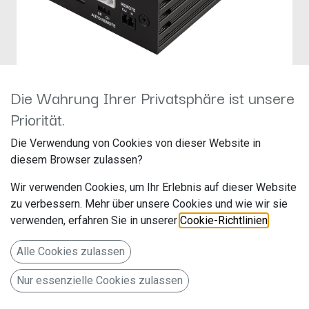
Die Wahrung Ihrer Privatsphäre ist unsere
MATCH M 5.4DSP
Priorität.
Hersteller: Audiotec Fischer
Die Verwendung von Cookies von dieser Website in
Artikelnummer: M5.4DSK
diesem Browser zulassen?
Wir verwenden Cookies, um Ihr Erlebnis auf dieser Website
zu verbessern. Mehr über unsere Cookies und wie wir sie
599,00
€
verwenden, erfahren Sie in unserer
Cookie-Richtlinien
.
Alle Preise inkl. MwSt.
zzgl. Versandkosten
Alle Cookies zulassen
Nur essenzielle Cookies zulassen
IN DEN WARENKORB
JETZT KAUFEN