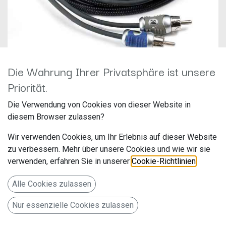
Die Wahrung Ihrer Privatsphäre ist unsere
KICKER 2 Kanal Cinchkabel 5
Priorität.
m QI25
Die Verwendung von Cookies von dieser Website in
diesem Browser zulassen?
Hersteller:
Artikelnummer: QI25
Wir verwenden Cookies, um Ihr Erlebnis auf dieser Website
zu verbessern. Mehr über unsere Cookies und wie wir sie
verwenden, erfahren Sie in unserer
Cookie-Richtlinien
.
KICKER 2 Kanal Cinchkabel 5m QI25
Alle Cookies zulassen
49,90
€
Alle Preise inkl. MwSt.
zzgl. Versandkosten
Nur essenzielle Cookies zulassen