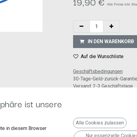
19,90
€
Alle Preise inkl. M
IN DEN WARENKORB
Auf die Wunschliste
Geschäftsbedingungen
30-Tage-Geld-zurück-Garanti
Versand: 2-3 Geschäftstage
phäre ist unsere
 Cinchkabel 5 m 2-Kanal Cinch Kabel blau KI25"
al Cinch Kabel blau KI25
Alle Cookies zulassen
te in diesem Browser
Nur essenzielle Cookie