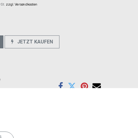
wSt.
zzgl. Versandkosten
JETZT KAUFEN
e
s