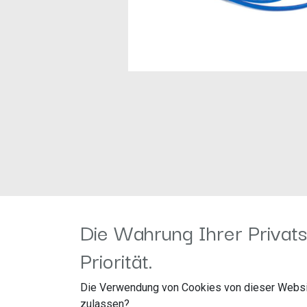
Die Wahrung Ihrer Privats
Produktinformationen "KICKER 46KI25 2 Kanal
Priorität.
KICKER 46KI25 2 Kanal Cinchkabel 5 m 2-Kan
Die Verwendung von Cookies von dieser Websi
zulassen?