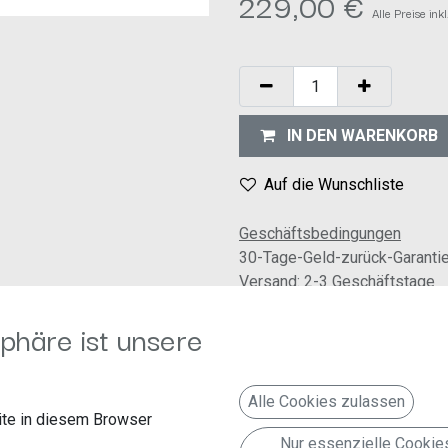
229,00
€
Alle Preise in
IN DEN WARENKORB
Auf die Wunschliste
Geschäftsbedingungen
30-Tage-Geld-zurück-Garanti
Versand: 2-3 Geschäftstage
phäre ist unsere
ance Tuner für UKW/MW/LW
hen DAB und UKW (Seamless Blending)
edergabe inkl. AVRCP 1.6 Profil
Alle Cookies zulassen
te in diesem Browser
ones, 2 Telefone parallel koppelbar
Nur essenzielle Cookie