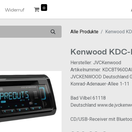
0
n
Widerruf
Alle Produkte
Kenwood KD
Kenwood KDC-
Hersteller: JVCKenwood
Artikelnummer: KDCBT960DA
JVCKENWOOD Deutschland 
Konrad-Adenauer-Allee 1-11
Bad Vilbel 61118
Deutschland www.de.jvcken
CD/USB-Receiver mit Bluetoot