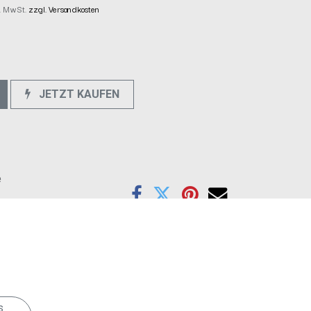
kl. MwSt.
zzgl. Versandkosten
JETZT KAUFEN
e
s