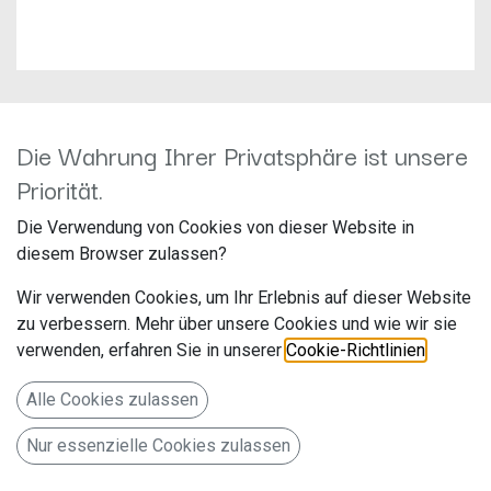
Die Wahrung Ihrer Privatsphäre ist unsere
Priorität.
Kenwood KDC-BT760DAB
Die Verwendung von Cookies von dieser Website in
Hersteller: JVCKenwood
diesem Browser zulassen?
Artikelnummer: KDC-BT760DAB
Wir verwenden Cookies, um Ihr Erlebnis auf dieser Website
JVCKENWOOD Deutschland GmbH
zu verbessern. Mehr über unsere Cookies und wie wir sie
Konrad-Adenauer-Allee 1-11
verwenden, erfahren Sie in unserer
Cookie-Richtlinien
.
Bad Vilbel 61118
Alle Cookies zulassen
Deutschland www.de.jvckenwood.com
Nur essenzielle Cookies zulassen
KDC-BT760DAB