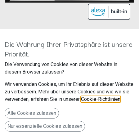
Die Wahrung Ihrer Privatsphäre ist unsere
Priorität.
Kenwood DPX-7300DAB
Die Verwendung von Cookies von dieser Website in
Hersteller: JVCKenwood
diesem Browser zulassen?
Artikelnummer: DPX-7200DAB
Wir verwenden Cookies, um Ihr Erlebnis auf dieser Website
JVCKENWOOD Deutschland GmbH
zu verbessern. Mehr über unsere Cookies und wie wir sie
Konrad-Adenauer-Allee 1-11
verwenden, erfahren Sie in unserer
Cookie-Richtlinien
.
Bad Vilbel 61118
Alle Cookies zulassen
Deutschland www.de.jvckenwood.com
Nur essenzielle Cookies zulassen
CD/USB-Receiver mit Bluetooth, Digitalradio DAB+ &
Amazon Alexa Control