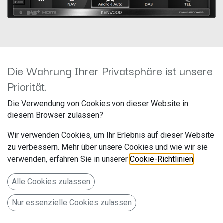
Die Wahrung Ihrer Privatsphäre ist unsere
Priorität.
Kenwood DNX5190DABS
Die Verwendung von Cookies von dieser Website in
Hersteller: JVCKenwood
diesem Browser zulassen?
Artikelnummer: DNX5190DABS
Wir verwenden Cookies, um Ihr Erlebnis auf dieser Website
JVCKENWOOD Deutschland GmbH
zu verbessern. Mehr über unsere Cookies und wie wir sie
Konrad-Adenauer-Allee 1-11
verwenden, erfahren Sie in unserer
Cookie-Richtlinien
.
Bad Vilbel 61118
Alle Cookies zulassen
Deutschland www.de.jvckenwood.com
Nur essenzielle Cookies zulassen
Navitainer mit 17,3cm WVGA-Monitor und Digitalradio