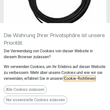
Die Wahrung Ihrer Privatsphäre ist unsere
Kenwood CX-DAB2
Priorität.
Hersteller: JVCKenwood
Die Verwendung von Cookies von dieser Website in
Artikelnummer: CX-DAB2
diesem Browser zulassen?
JVCKENWOOD Deutschland GmbH
Wir verwenden Cookies, um Ihr Erlebnis auf dieser Website
Konrad-Adenauer-Allee 1-11
zu verbessern. Mehr über unsere Cookies und wie wir sie
verwenden, erfahren Sie in unserer
Cookie-Richtlinien
.
Bad Vilbel 61118
Deutschland www.de.jvckenwood.com
Alle Cookies zulassen
Nur essenzielle Cookies zulassen
34,90
€
Alle Preise inkl. MwSt.
zzgl. Versandkosten