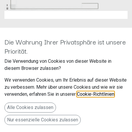
Die Wahrung Ihrer Privatsphäre ist unsere
Priorität.
Kenwood CX-DAB1
Die Verwendung von Cookies von dieser Website in
Hersteller: JVCKenwood
diesem Browser zulassen?
Artikelnummer: CX-DAB1
Wir verwenden Cookies, um Ihr Erlebnis auf dieser Website
JVCKENWOOD Deutschland GmbH
zu verbessern. Mehr über unsere Cookies und wie wir sie
Konrad-Adenauer-Allee 1-11
verwenden, erfahren Sie in unserer
Cookie-Richtlinien
.
Bad Vilbel 61118
Alle Cookies zulassen
Deutschland www.de.jvckenwood.com
Nur essenzielle Cookies zulassen
ie Scheibenklebeantenne CX-DAB1 ist einfach zu montieren
und gewährleistet optimalen Digitalradioempfang. Der