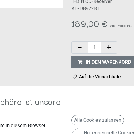
1-DIN CD-Receiver
KD-DB922BT
189,00
€
Alle Preise ink
IN DEN WARENKORB
Auf die Wunschliste
Geschäftsbedingungen
phäre ist unsere
30-Tage-Geld-zurück-Garanti
Versand: 2-3 Geschäftstage
Alle Cookies zulassen
te in diesem Browser
Nur essenzielle Cookie