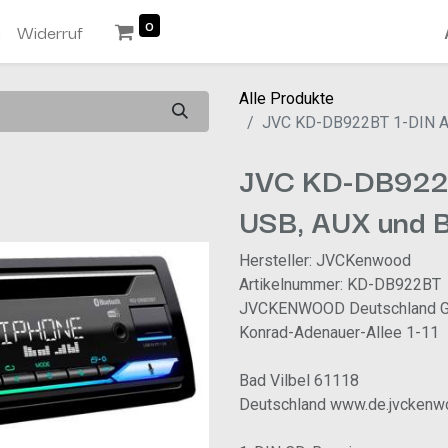
0
n
Widerruf
Alle Produkte
JVC KD-DB922BT 1-DIN Aut
JVC KD-DB922B
USB, AUX und B
Hersteller: JVCKenwood
Artikelnummer: KD-DB922BT
JVCKENWOOD Deutschland 
Konrad-Adenauer-Allee 1-11
Bad Vilbel 61118
Deutschland www.de.jvcken