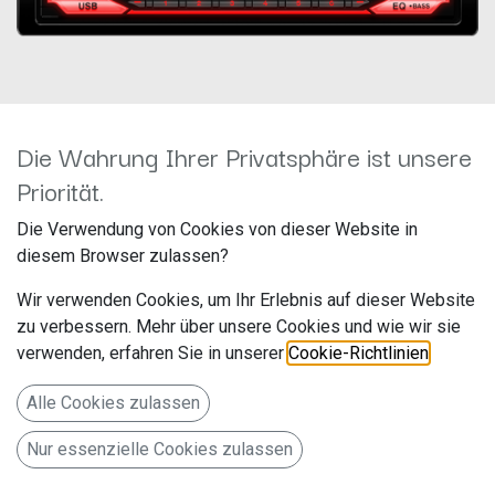
Die Wahrung Ihrer Privatsphäre ist unsere
Priorität.
JVC KD-X182DB 1-Din
Die Verwendung von Cookies von dieser Website in
diesem Browser zulassen?
Autoradio mit USB, AUX und
Wir verwenden Cookies, um Ihr Erlebnis auf dieser Website
kurzem Chassis
zu verbessern. Mehr über unsere Cookies und wie wir sie
verwenden, erfahren Sie in unserer
Cookie-Richtlinien
.
Hersteller: JVCKenwood
Artikelnummer: KD-X182DB
Alle Cookies zulassen
JVCKENWOOD Deutschland GmbH
Nur essenzielle Cookies zulassen
Konrad-Adenauer-Allee 1-11